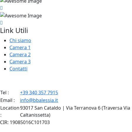
Link Utili
Chi siamo
Camera 1
Camera 2
Camera 3
Contatti
Tel :
+39 340 357 7915
Email :
info@bbalessia.it
Location
93017 San Cataldo | Via Terranova 6 (Traversa Via
:
Caltanissetta)
CIR: 19085016C101703